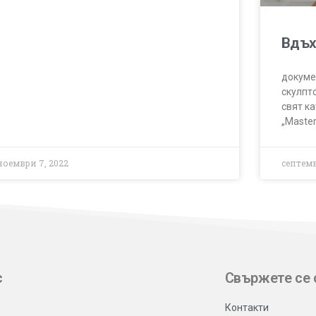
Вдъх
докуме
скулпто
свят к
„Master
ноември 7, 2022
септемв
с
Свържете се 
Контакти