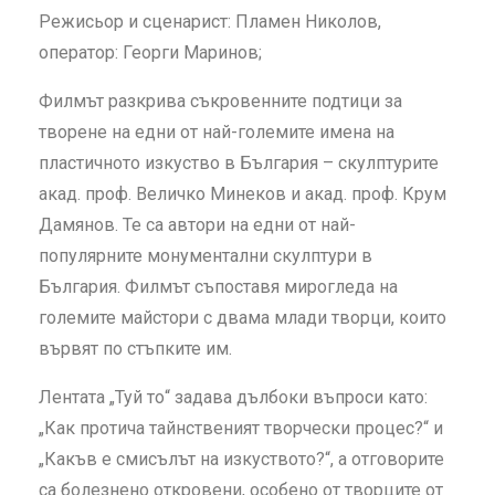
Режисьор и сценарист: Пламен Николов,
оператор: Георги Маринов;
Филмът разкрива съкровенните подтици за
творене на едни от най-големите имена на
пластичното изкуство в България – скулптурите
акад. проф. Величко Минеков и акад. проф. Крум
Дамянов. Те са автори на едни от най-
популярните монументални скулптури в
България. Филмът съпоставя мирогледа на
големите майстори с двама млади творци, които
вървят по стъпките им.
Лентата „Туй то“ задава дълбоки въпроси като:
„Как протича тайнственият творчески процес?“ и
„Какъв е смисълът на изкуството?“, а отговорите
са болезнено откровени, особено от творците от