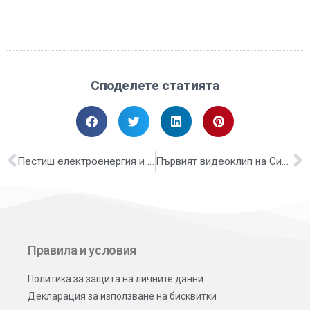
Споделете статията
Пестиш електроенергия и имаш по-голяма производителност? Ново видео за индустрията.
Първият видеоклип на Сиана Каканашева е факт
Правила и условия
Политика за защита на личните данни
Декларация за използване на бисквитки