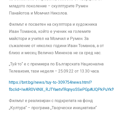
младото поколение – скулптурите Румен
Панайотов и Момчил Николов.
Филмът е посветен на скулптора и художника
Иван Томанов, който е ученик на големите
майстори и учител на Момчил и Румен. За
съжаление от няколко години Иван Томанов, а от
близо и месец Величко Минеков не са сред нас.
„Туй то“ е с премиера по Българската Национална
Телевизия, тази неделя – 25.09.22 от 13.30 часа.
https://bnt.bg/news/tuy-to-309754news.html?
fbclid=IwAR0V4NX_RJTYaetvfRqnyo5SePGpAUQPkPuYkf
Филмът е реализиран с подкрепата на фонд
„Култура“ – програма „Творчески инициативи“